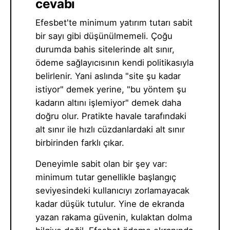
cevabı
Efesbet'te minimum yatırım tutarı sabit
bir sayı gibi düşünülmemeli. Çoğu
durumda bahis sitelerinde alt sınır,
ödeme sağlayıcısının kendi politikasıyla
belirlenir. Yani aslında "site şu kadar
istiyor" demek yerine, "bu yöntem şu
kadarın altını işlemiyor" demek daha
doğru olur. Pratikte havale tarafındaki
alt sınır ile hızlı cüzdanlardaki alt sınır
birbirinden farklı çıkar.
Deneyimle sabit olan bir şey var:
minimum tutar genellikle başlangıç
seviyesindeki kullanıcıyı zorlamayacak
kadar düşük tutulur. Yine de ekranda
yazan rakama güvenin, kulaktan dolma