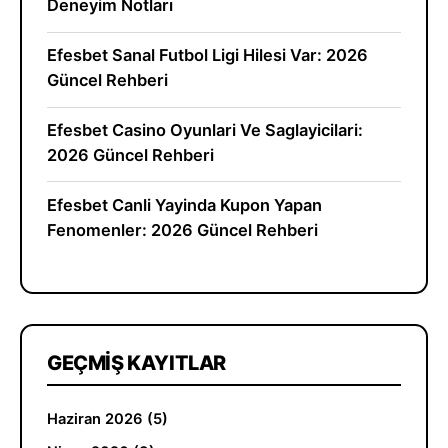
Deneyim Notları
Efesbet Sanal Futbol Ligi Hilesi Var: 2026
Güncel Rehberi
Efesbet Casino Oyunlari Ve Saglayicilari:
2026 Güncel Rehberi
Efesbet Canli Yayinda Kupon Yapan
Fenomenler: 2026 Güncel Rehberi
GEÇMIŞ KAYITLAR
Haziran 2026 (5)