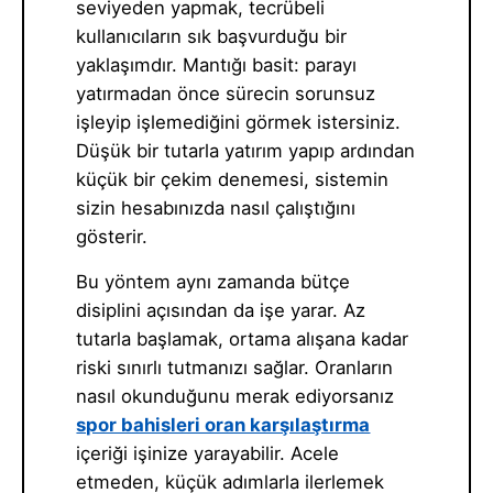
seviyeden yapmak, tecrübeli
kullanıcıların sık başvurduğu bir
yaklaşımdır. Mantığı basit: parayı
yatırmadan önce sürecin sorunsuz
işleyip işlemediğini görmek istersiniz.
Düşük bir tutarla yatırım yapıp ardından
küçük bir çekim denemesi, sistemin
sizin hesabınızda nasıl çalıştığını
gösterir.
Bu yöntem aynı zamanda bütçe
disiplini açısından da işe yarar. Az
tutarla başlamak, ortama alışana kadar
riski sınırlı tutmanızı sağlar. Oranların
nasıl okunduğunu merak ediyorsanız
spor bahisleri oran karşılaştırma
içeriği işinize yarayabilir. Acele
etmeden, küçük adımlarla ilerlemek