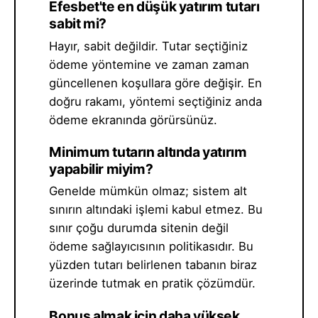
Efesbet'te en düşük yatırım tutarı
sabit mi?
Hayır, sabit değildir. Tutar seçtiğiniz
ödeme yöntemine ve zaman zaman
güncellenen koşullara göre değişir. En
doğru rakamı, yöntemi seçtiğiniz anda
ödeme ekranında görürsünüz.
Minimum tutarın altında yatırım
yapabilir miyim?
Genelde mümkün olmaz; sistem alt
sınırın altındaki işlemi kabul etmez. Bu
sınır çoğu durumda sitenin değil
ödeme sağlayıcısının politikasıdır. Bu
yüzden tutarı belirlenen tabanın biraz
üzerinde tutmak en pratik çözümdür.
Bonus almak için daha yüksek