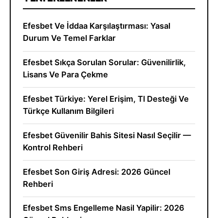
Efesbet Ve İddaa Karşılaştırması: Yasal
Durum Ve Temel Farklar
Efesbet Sıkça Sorulan Sorular: Güvenilirlik,
Lisans Ve Para Çekme
Efesbet Türkiye: Yerel Erişim, Tl Desteği Ve
Türkçe Kullanım Bilgileri
Efesbet Güvenilir Bahis Sitesi Nasıl Seçilir —
Kontrol Rehberi
Efesbet Son Giriş Adresi: 2026 Güncel
Rehberi
Efesbet Sms Engelleme Nasil Yapilir: 2026