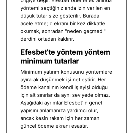
bilgiye değil. Efesbet ödeme ekranında
yöntemi seçtiğiniz anda izin verilen en
düşük tutar size gösterilir. Burada
acele etme; o ekranı bir kez dikkatle
okumak, sonradan "neden geçmedi"
derdini ortadan kaldırır.
Efesbet'te yöntem yöntem
minimum tutarlar
Minimum yatırım konusunu yöntemlere
ayırarak düşünmek işi netleştirir. Her
ödeme kanalının kendi işleyişi olduğu
için alt sınırlar da aynı seviyede olmaz.
Aşağıdaki ayrımlar Efesbet'in genel
yapısını anlamanıza yardımcı olur,
ancak kesin rakam için her zaman
güncel ödeme ekranı esastır.