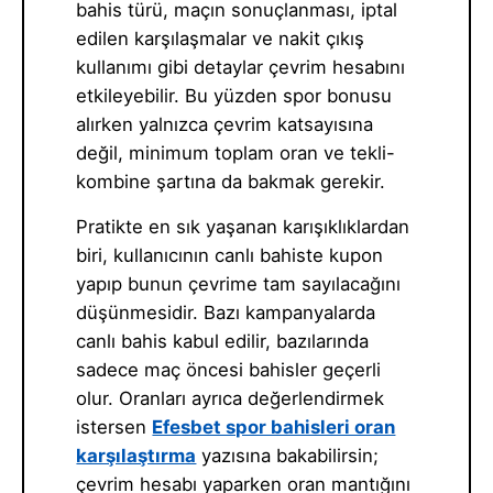
bahis türü, maçın sonuçlanması, iptal
edilen karşılaşmalar ve nakit çıkış
kullanımı gibi detaylar çevrim hesabını
etkileyebilir. Bu yüzden spor bonusu
alırken yalnızca çevrim katsayısına
değil, minimum toplam oran ve tekli-
kombine şartına da bakmak gerekir.
Pratikte en sık yaşanan karışıklıklardan
biri, kullanıcının canlı bahiste kupon
yapıp bunun çevrime tam sayılacağını
düşünmesidir. Bazı kampanyalarda
canlı bahis kabul edilir, bazılarında
sadece maç öncesi bahisler geçerli
olur. Oranları ayrıca değerlendirmek
istersen
Efesbet spor bahisleri oran
karşılaştırma
yazısına bakabilirsin;
çevrim hesabı yaparken oran mantığını