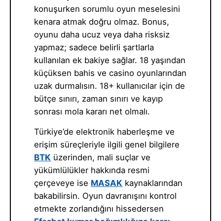
konuşurken sorumlu oyun meselesini
kenara atmak doğru olmaz. Bonus,
oyunu daha ucuz veya daha risksiz
yapmaz; sadece belirli şartlarla
kullanılan ek bakiye sağlar. 18 yaşından
küçüksen bahis ve casino oyunlarından
uzak durmalısın. 18+ kullanıcılar için de
bütçe sınırı, zaman sınırı ve kayıp
sonrası mola kararı net olmalı.
Türkiye’de elektronik haberleşme ve
erişim süreçleriyle ilgili genel bilgilere
BTK
üzerinden, mali suçlar ve
yükümlülükler hakkında resmi
çerçeveye ise
MASAK
kaynaklarından
bakabilirsin. Oyun davranışını kontrol
etmekte zorlandığını hissedersen