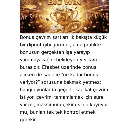
Bonus çevrim şartları ilk bakışta küçük
bir dipnot gibi görünür, ama pratikte
bonusun gerçekten işe yarayıp
yaramayacağını belirleyen yer tam
burasıdır. Efesbet üzerinde bonus
alırken de sadece “ne kadar bonus
veriyor?” sorusuna bakmak yetmez;
hangi oyunlarda geçerli, kaç kat çevrim
istiyor, çevrimi tamamlamak için süre
var mı, maksimum çekim sınırı koyuyor
mu, bunları tek tek kontrol etmek
gerekir.