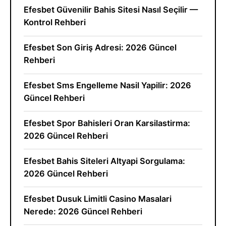
Efesbet Güvenilir Bahis Sitesi Nasıl Seçilir —
Kontrol Rehberi
Efesbet Son Giriş Adresi: 2026 Güncel
Rehberi
Efesbet Sms Engelleme Nasil Yapilir: 2026
Güncel Rehberi
Efesbet Spor Bahisleri Oran Karsilastirma:
2026 Güncel Rehberi
Efesbet Bahis Siteleri Altyapi Sorgulama:
2026 Güncel Rehberi
Efesbet Dusuk Limitli Casino Masalari
Nerede: 2026 Güncel Rehberi