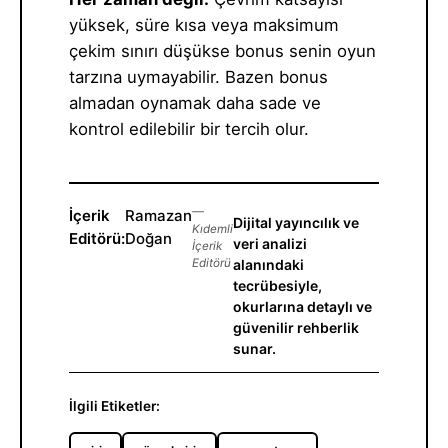
yüksek, süre kısa veya maksimum
çekim sınırı düşükse bonus senin oyun
tarzına uymayabilir. Bazen bonus
almadan oynamak daha sade ve
kontrol edilebilir bir tercih olur.
—
İçerik
Ramazan
Dijital yayıncılık ve
Kıdemli
Editörü:
Doğan
veri analizi
İçerik
Editörü
alanındaki
tecrübesiyle,
okurlarına detaylı ve
güvenilir rehberlik
sunar.
İlgili Etiketler: