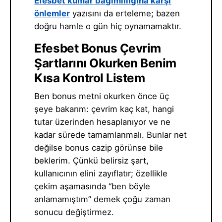
Efesbet kumar bağımlılığına karşı
önlemler
yazısını da erteleme; bazen
doğru hamle o gün hiç oynamamaktır.
Efesbet Bonus Çevrim
Şartlarını Okurken Benim
Kısa Kontrol Listem
Ben bonus metni okurken önce üç
şeye bakarım: çevrim kaç kat, hangi
tutar üzerinden hesaplanıyor ve ne
kadar sürede tamamlanmalı. Bunlar net
değilse bonus cazip görünse bile
beklerim. Çünkü belirsiz şart,
kullanıcının elini zayıflatır; özellikle
çekim aşamasında “ben böyle
anlamamıştım” demek çoğu zaman
sonucu değiştirmez.