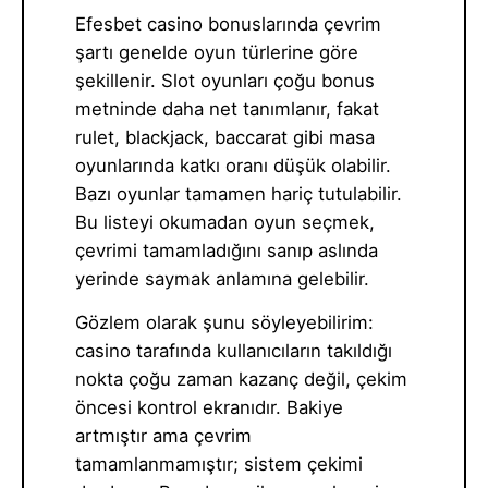
Efesbet casino bonuslarında çevrim
şartı genelde oyun türlerine göre
şekillenir. Slot oyunları çoğu bonus
metninde daha net tanımlanır, fakat
rulet, blackjack, baccarat gibi masa
oyunlarında katkı oranı düşük olabilir.
Bazı oyunlar tamamen hariç tutulabilir.
Bu listeyi okumadan oyun seçmek,
çevrimi tamamladığını sanıp aslında
yerinde saymak anlamına gelebilir.
Gözlem olarak şunu söyleyebilirim:
casino tarafında kullanıcıların takıldığı
nokta çoğu zaman kazanç değil, çekim
öncesi kontrol ekranıdır. Bakiye
artmıştır ama çevrim
tamamlanmamıştır; sistem çekimi