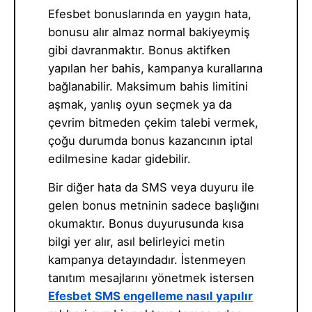
Efesbet bonuslarında en yaygın hata,
bonusu alır almaz normal bakiyeymiş
gibi davranmaktır. Bonus aktifken
yapılan her bahis, kampanya kurallarına
bağlanabilir. Maksimum bahis limitini
aşmak, yanlış oyun seçmek ya da
çevrim bitmeden çekim talebi vermek,
çoğu durumda bonus kazancının iptal
edilmesine kadar gidebilir.
Bir diğer hata da SMS veya duyuru ile
gelen bonus metninin sadece başlığını
okumaktır. Bonus duyurusunda kısa
bilgi yer alır, asıl belirleyici metin
kampanya detayındadır. İstenmeyen
tanıtım mesajlarını yönetmek istersen
Efesbet SMS engelleme nasıl yapılır