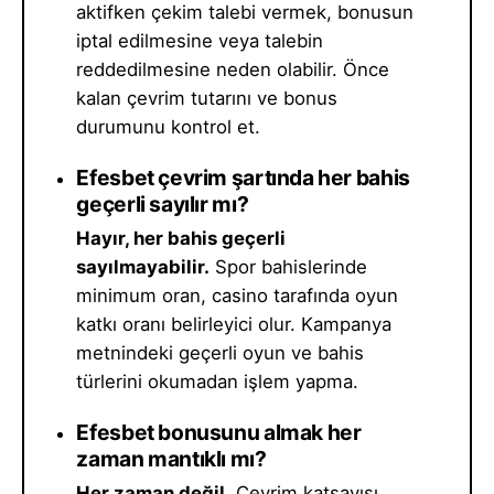
aktifken çekim talebi vermek, bonusun
iptal edilmesine veya talebin
reddedilmesine neden olabilir. Önce
kalan çevrim tutarını ve bonus
durumunu kontrol et.
Efesbet çevrim şartında her bahis
geçerli sayılır mı?
Hayır, her bahis geçerli
sayılmayabilir.
Spor bahislerinde
minimum oran, casino tarafında oyun
katkı oranı belirleyici olur. Kampanya
metnindeki geçerli oyun ve bahis
türlerini okumadan işlem yapma.
Efesbet bonusunu almak her
zaman mantıklı mı?
Her zaman değil.
Çevrim katsayısı