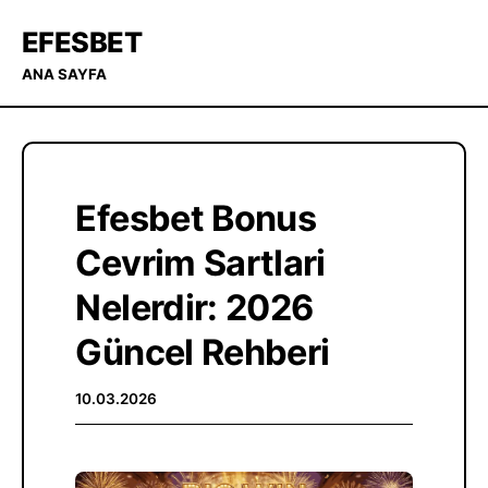
EFESBET
ANA SAYFA
Efesbet Bonus
Cevrim Sartlari
Nelerdir: 2026
Güncel Rehberi
10.03.2026