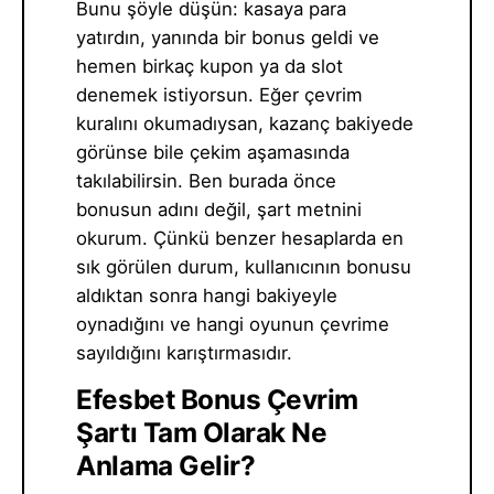
Bunu şöyle düşün: kasaya para
yatırdın, yanında bir bonus geldi ve
hemen birkaç kupon ya da slot
denemek istiyorsun. Eğer çevrim
kuralını okumadıysan, kazanç bakiyede
görünse bile çekim aşamasında
takılabilirsin. Ben burada önce
bonusun adını değil, şart metnini
okurum. Çünkü benzer hesaplarda en
sık görülen durum, kullanıcının bonusu
aldıktan sonra hangi bakiyeyle
oynadığını ve hangi oyunun çevrime
sayıldığını karıştırmasıdır.
Efesbet Bonus Çevrim
Şartı Tam Olarak Ne
Anlama Gelir?