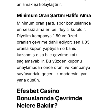
anlamak işi kolaylaştırır.
Minimum Oran Şartını Hafife Alma
Minimum oran şartı, spor bonuslarında
en sessiz ama en belirleyici kuraldır.
Diyelim kampanya 1.50 ve üzeri
oranları çevrime dahil ediyor; sen 1.35
oranla kupon yaptıysan o bahis
kazanmış olsa bile çevrime katkı
sağlamayabilir. Bu yüzden kuponu
onaylamadan önce oranı ve kampanya
sayfasındaki geçerlilik maddesini yan
yana düşün.
Efesbet Casino
Bonuslarında Çevrimde
Nelere Bakılır?